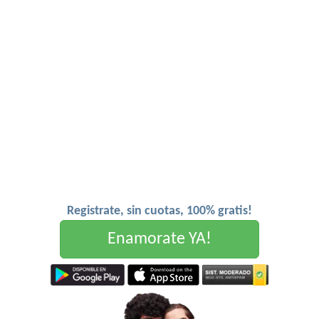
Registrate, sin cuotas, 100% gratis!
Enamorate YA!