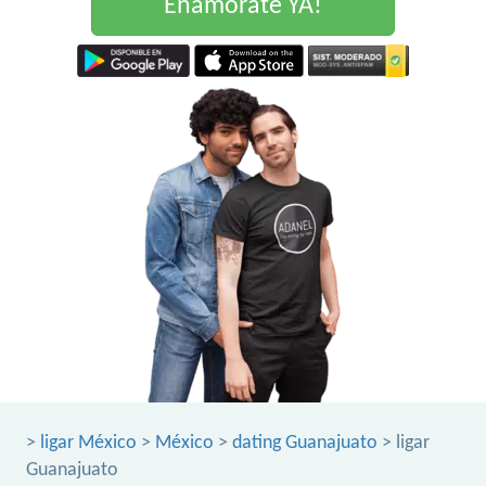
Enamorate YA!
>
ligar México
>
México
>
dating Guanajuato
> ligar
Guanajuato