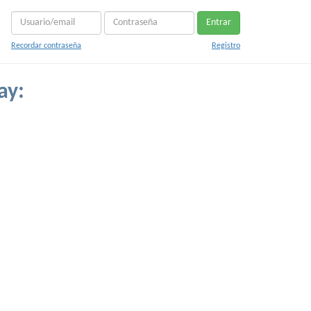
Entrar
Recordar contraseña
Registro
ay: