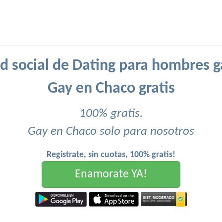
d social de Dating para hombres g
Gay en Chaco gratis
100% gratis.
Gay en Chaco solo para nosotros
Registrate, sin cuotas, 100% gratis!
Enamorate YA!