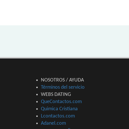
NOSOTROS / AYUDA
Términos del servicio
WEBS DATING
QueContactos.com
Quimica Cristiana
Lcontactos.com
Adanel.com