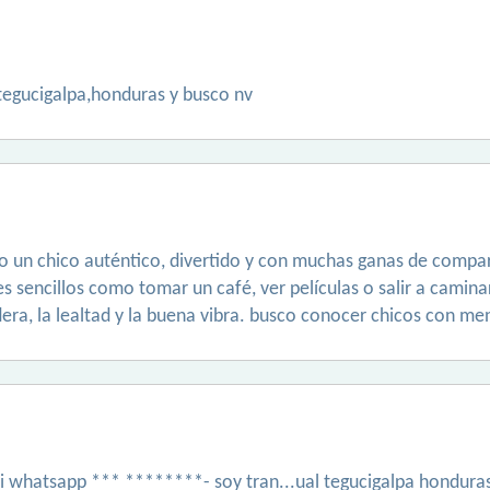
tegucigalpa,honduras y busco nv
o un chico auténtico, divertido y con muchas ganas de compa
s sencillos como tomar un café, ver películas o salir a camina
ra, la lealtad y la buena vibra. busco conocer chicos con men
mi whatsapp *** ********- soy tran...ual tegucigalpa hondura