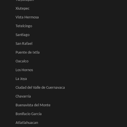
Xiutepec
Vista Hermosa
Tetelcingo
Santiago
San Rafael
Puente de Ixtla
Oacalco
Los Hornos
La Joya
Ciudad del Valle de Cuernavaca
Chavarría
Buenavista del Monte
Bonifacio García
Atlatlahuacan