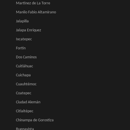
Martínez de La Torre
Manlio Fabio Altamirano
Jalapilla
Jalapa Enríquez
Ixcatepec
Fortín
Dos Caminos
Cuitláhuac
Cuichapa
Cuauhtémoc
Coatepec
Ciudad Alemán
Citlaltépec
Chinampa de Gorostiza
Buenavista