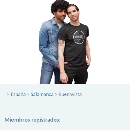
>
España
>
Salamanca
> Buenavista
Miembros registrados: