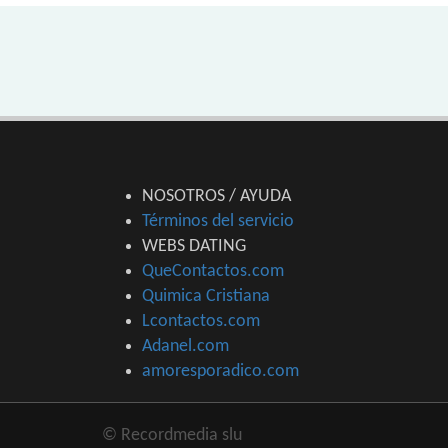
NOSOTROS / AYUDA
Términos del servicio
WEBS DATING
QueContactos.com
Quimica Cristiana
Lcontactos.com
Adanel.com
amoresporadico.com
© Recordmedia slu