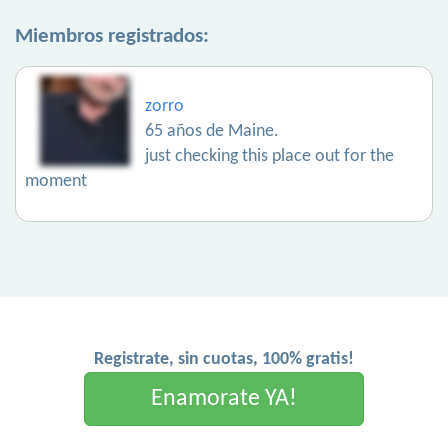
Miembros registrados:
zorro
65 años de Maine.
just checking this place out for the
moment
Registrate, sin cuotas, 100% gratis!
Enamorate YA!