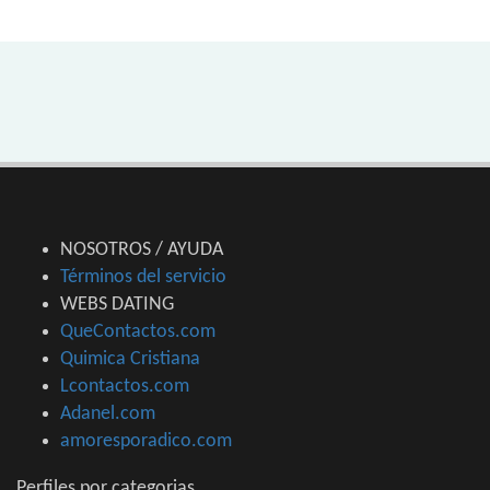
NOSOTROS / AYUDA
Términos del servicio
WEBS DATING
QueContactos.com
Quimica Cristiana
Lcontactos.com
Adanel.com
amoresporadico.com
Perfiles por categorias