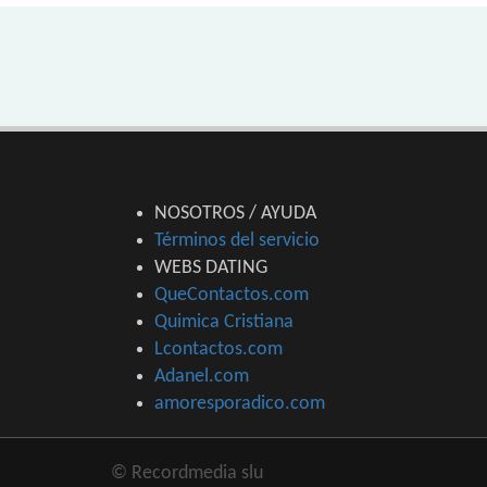
NOSOTROS / AYUDA
Términos del servicio
WEBS DATING
QueContactos.com
Quimica Cristiana
Lcontactos.com
Adanel.com
amoresporadico.com
© Recordmedia slu