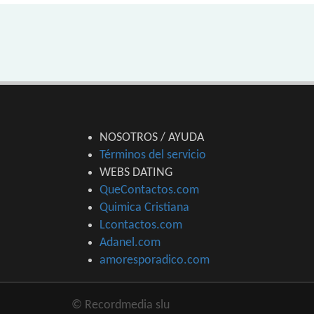
NOSOTROS / AYUDA
Términos del servicio
WEBS DATING
QueContactos.com
Quimica Cristiana
Lcontactos.com
Adanel.com
amoresporadico.com
© Recordmedia slu