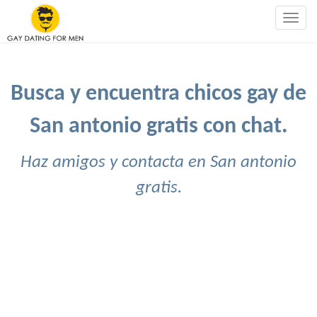
Togg
navig
Busca y encuentra chicos gay de
San antonio gratis con chat.
Haz amigos y contacta en San antonio
gratis.