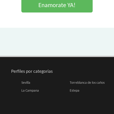
Enamorate YA!
Perfiles por categorias
Sevilla
Torreblanca de los caños
La Campana
Estepa