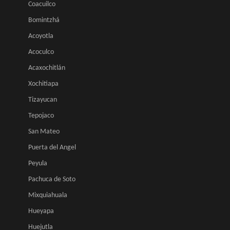
Coacuilco
Bomintzhá
Acoyotla
Acoculco
Acaxochitlán
Xochitiapa
Tizayucan
Tepojaco
San Mateo
Puerta del Angel
Peyula
Pachuca de Soto
Mixquiahuala
Hueyapa
Huejutla