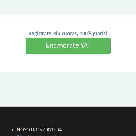
Registrate, sin cuotas, 100% gratis!
Enamorate YA!
NOSOTROS / AYUDA