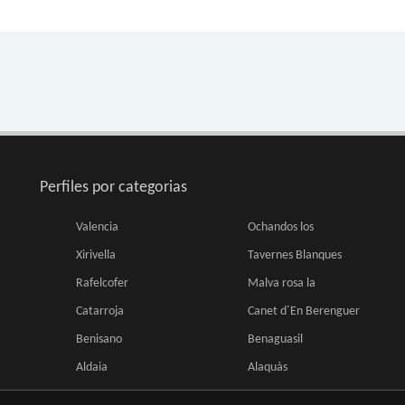
Perfiles por categorias
Valencia
Ochandos los
Xirivella
Tavernes Blanques
Rafelcofer
Malva rosa la
Catarroja
Canet d´En Berenguer
Benisano
Benaguasil
Aldaia
Alaquàs