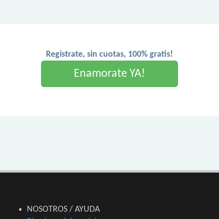
Registrate, sin cuotas, 100% gratis!
Enamorate YA!
NOSOTROS / AYUDA