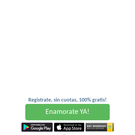
Registrate, sin cuotas, 100% gratis!
Enamorate YA!