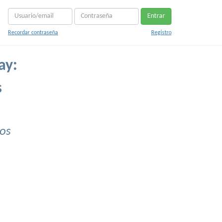
Entrar
Recordar contraseña
Registro
ay:
s
ros