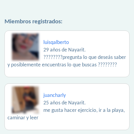
Miembros registrados:
luisqalberto
29 años de Nayarit.
????????pregunta lo que deseás saber
y posiblemente encuentras lo que buscas ????????
juancharly
25 años de Nayarit.
me gusta hacer ejercicio, ir a la playa,
caminar y leer