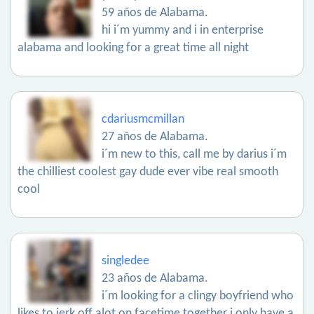
59 años de Alabama.
hi i´m yummy and i in enterprise
alabama and looking for a great time all night
cdariusmcmillan
27 años de Alabama.
i´m new to this, call me by darius i´m
the chilliest coolest gay dude ever vibe real smooth
cool
singledee
23 años de Alabama.
i´m looking for a clingy boyfriend who
likes to jerk off alot on facetime together i only have a