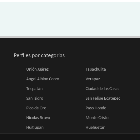
Perfiles por categorias
Unión Juárez
Tapachulita
Angel Albino Corzo
Verapaz
Tecpatán
Ciudad de las Casas
San Isidro
San Felipe Ecatepec
Pico de Oro
Paso Hondo
Nicolás Bravo
Monte Cristo
Huitiupan
Huehuetán