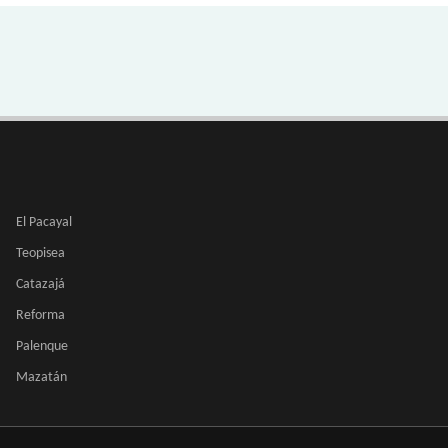
El Pacayal
Teopisea
Catazajá
Reforma
Palenque
Mazatán