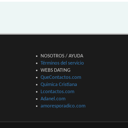
NOSOTROS / AYUDA
Términos del servicio
WEBS DATING
QueContactos.com
Quimica Cristiana
Lcontactos.com
Adanel.com
amoresporadico.com