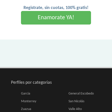
Registrate, sin cuotas, 100% gratis!
Enamorate YA!
Perfiles por categorias
Garcia
General Escobedo
Monterrey
San Nicolás
Zuazua
Valle Alto