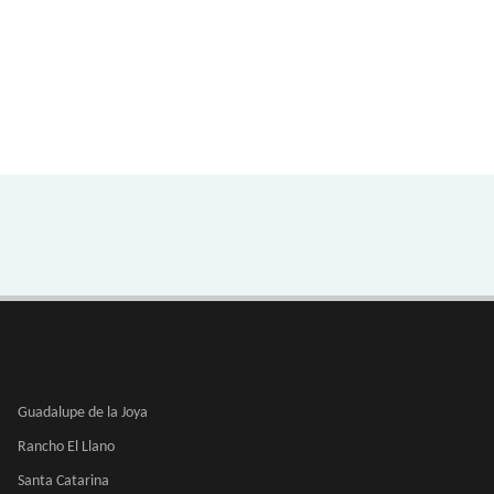
Guadalupe de la Joya
Rancho El Llano
Santa Catarina