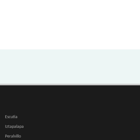
Escutia
Iztapalapa
Peralvillo