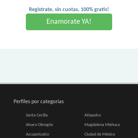
Registrate, sin cuotas, 100% gratis!
Enamorate YA!
Perfiles por categorias
Santa Cecilia
Atlapulco
Alvaro Obregón
Magdalena Mixhuca
Azcapotzalco
Ciudad de México