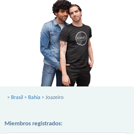
>
Brasil
>
Bahia
> Joazeiro
Miembros registrados: