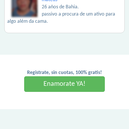
26 años de Bahia.
passivo a procura de um ativo para
algo além da cama.
Registrate, sin cuotas, 100% gratis!
Enamorate YA!