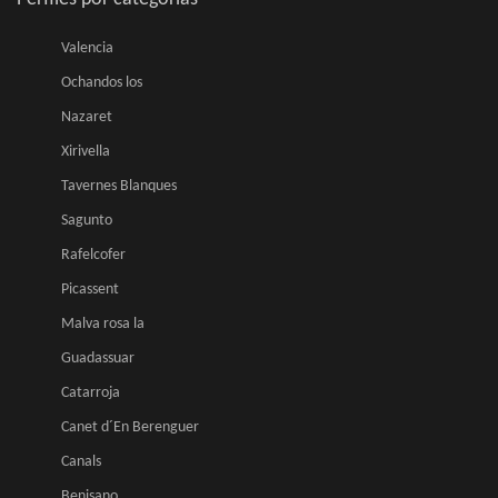
Valencia
Ochandos los
Nazaret
Xirivella
Tavernes Blanques
Sagunto
Rafelcofer
Picassent
Malva rosa la
Guadassuar
Catarroja
Canet d´En Berenguer
Canals
Benisano