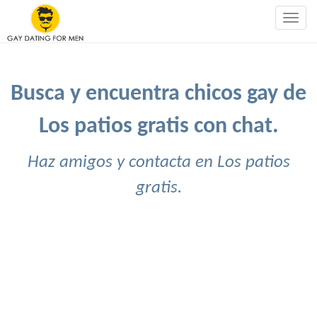
Togg
navig
Busca y encuentra chicos gay de
Los patios gratis con chat.
Haz amigos y contacta en Los patios
gratis.