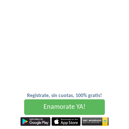
Registrate, sin cuotas, 100% gratis!
Enamorate YA!