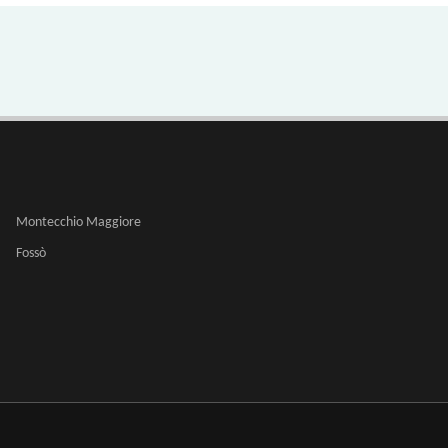
Montecchio Maggiore
Fossò