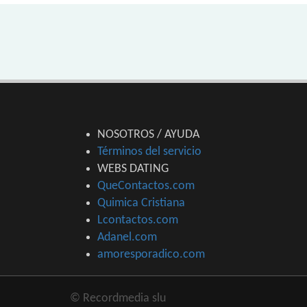
NOSOTROS / AYUDA
Términos del servicio
WEBS DATING
QueContactos.com
Quimica Cristiana
Lcontactos.com
Adanel.com
amoresporadico.com
© Recordmedia slu