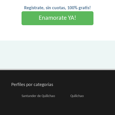
Registrate, sin cuotas, 100% gratis!
Enamorate YA!
Perfiles por categorias
Santander de Quilichao
Quilichao