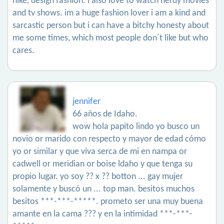
hike, design fashion. i also love to watch nerdy movies
and tv shows. im a huge fashion lover i am a kind and
sarcastic person but i can have a bitchy honesty about
me some times, which most people don´t like but who
cares.
jennifer
66 años de Idaho.
wow hola papito lindo yo busco un
novio or marido con respecto y mayor de edad cómo
yo or similar y que viva serca de mi en nampa or
cadwell or meridian or boise ldaho y que tenga su
propio lugar. yo soy ?? x ?? botton ... gay mujer
solamente y buscó un ... top man. besitos muchos
besitos ***-***-*****. prometo ser una muy buena
amante en la cama ??? y en la intimidad ***-***-