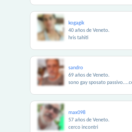
kogagik
40 años de Veneto.
hris tahiti
sandro
69 años de Veneto.
sono gay sposato passivo....cer
max098
57 años de Veneto.
cerco incontri