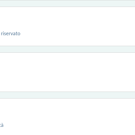
 riservato
tà