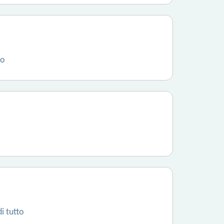
vo
i tutto