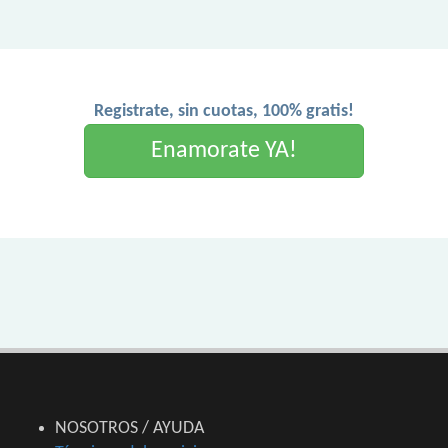
Registrate, sin cuotas, 100% gratis!
Enamorate YA!
NOSOTROS / AYUDA