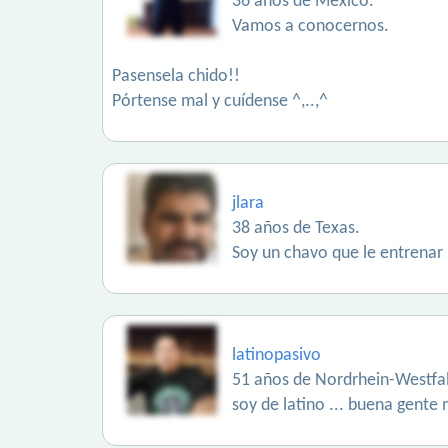
36 años de México.
Vamos a conocernos.
Pasensela chido!!
Pórtense mal y cuídense ^,..,^
jlara
38 años de Texas.
Soy un chavo que le entrenar
latinopasivo
51 años de Nordrhein-Westfa
soy de latino ... buena gente 