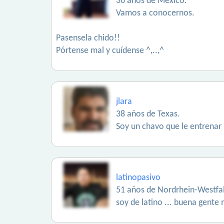
36 años de México.
Vamos a conocernos.
Pasensela chido!!
Pórtense mal y cuídense ^,..,^
jlara
38 años de Texas.
Soy un chavo que le entrenar
latinopasivo
51 años de Nordrhein-Westfa
soy de latino ... buena gente 