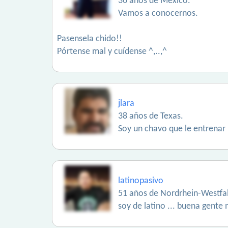
36 años de México.
Vamos a conocernos.
Pasensela chido!!
Pórtense mal y cuídense ^,..,^
jlara
38 años de Texas.
Soy un chavo que le entrenar
latinopasivo
51 años de Nordrhein-Westfa
soy de latino ... buena gente 