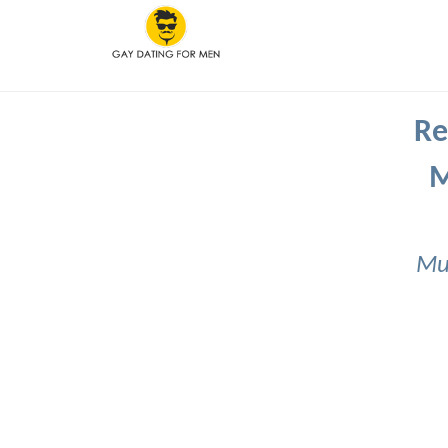
Re
M
Muj