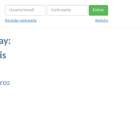
Entrar
Recordar contraseña
Registro
ay:
is
ros